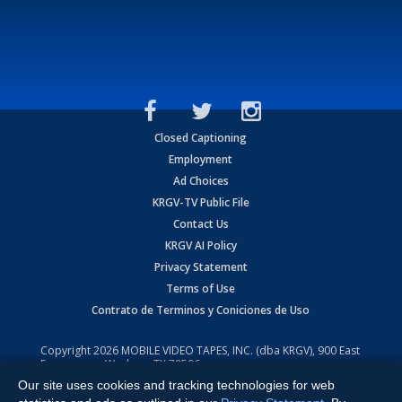
Closed Captioning
Employment
Ad Choices
KRGV-TV Public File
Contact Us
KRGV AI Policy
Privacy Statement
Terms of Use
Contrato de Terminos y Coniciones de Uso
Copyright
2026
MOBILE VIDEO TAPES, INC. (dba KRGV), 900 East
Expressway, Weslaco, TX 78596.
Our site uses cookies and tracking technologies for web
All Rights Reserved. Powered by:
Ruby Shore Software