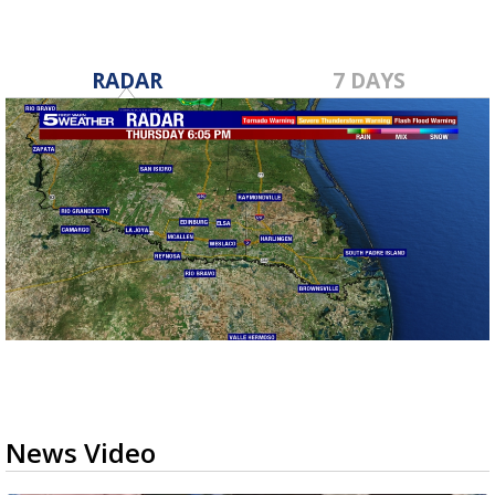
RADAR
7 DAYS
News Video