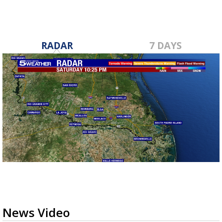
RADAR
7 DAYS
News Video