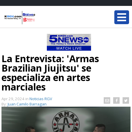
La Entrevista: 'Armas
Brazilian Jiujitsu' se
especializa en artes
marciales
Apr 29, 2024
in
Noticias RGV
By:
Juan Camilo Barragan