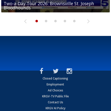
Two-a-Day Tour 2026: Brownsville St. Joseph
Two-a-Day Tour 2026: St. Joseph Academy
Sit-down interview with UTRGV wide receiver
Bloodhounds
Bloodhounds
Two-a-Day Tour 2026: Sharyland Rattlers
Tavian Cord
Two-a-Day Tour 2026: Raymondville Bearkats
Closed Captioning
Employment
Ad Choices
KRGV-TV Public File
Contact Us
KRGV AI Policy