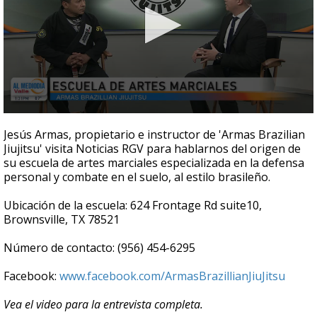
0
seconds
Jesús Armas, propietario e instructor de 'Armas Brazilian
of
Jiujitsu' visita Noticias RGV para hablarnos del origen de
6
su escuela de artes marciales especializada en la defensa
minutes,
33
personal y combate en el suelo, al estilo brasileño.
seconds
Ubicación de la escuela: 624 Frontage Rd suite10,
Brownsville, TX 78521
Número de contacto: (956) 454-6295
Facebook:
www.facebook.com/ArmasBrazillianJiuJitsu
Vea el video para la entrevista completa.