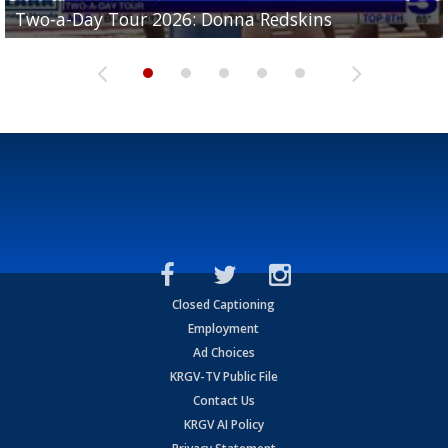
Two-a-Day Tour 2026: Brownsville St. Joseph
Two-a-Day Tour 2026: Donna Redskins
Two-a-Day Tour 2026: Brownsville Pace Vikings
Two-a-Day Tour 2026: La Joya Coyotes
Two-a-Day Tour 2026: Rio Hondo Bobcats
Bloodhounds
Closed Captioning
Employment
Ad Choices
KRGV-TV Public File
Contact Us
KRGV AI Policy