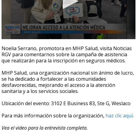
0
seconds
Noelia Serrano, promotora en MHP Salud, visita Noticias
of
RGV para comentarnos sobre la campaña de asistencia
4
que realizarán para la inscripción en seguros médicos.
minutes,
5
seconds
MHP Salud, una organización nacional sin ánimo de lucro,
se ha dedicado a fortalecer a las comunidades
desfavorecidas, mejorando el acceso a la atención
sanitaria y a los servicios sociales.
Ubicación del evento: 3102 E Business 83, Ste G, Weslaco
Para más información sobre la organización,
haz clic aquí
.
Vea el video para la entrevista completa.