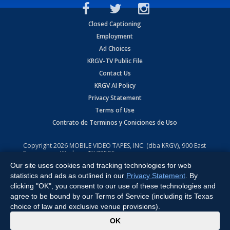
Closed Captioning
Employment
Ad Choices
KRGV-TV Public File
Contact Us
KRGV AI Policy
Privacy Statement
Terms of Use
Contrato de Terminos y Coniciones de Uso
Copyright
2026
MOBILE VIDEO TAPES, INC. (dba KRGV), 900 East
Expressway, Weslaco, TX 78596.
Our site uses cookies and tracking technologies for web
All Rights Reserved. Powered by:
Ruby Shore Software
statistics and ads as outlined in our
Privacy Statement
. By
clicking "OK", you consent to our use of these technologies and
agree to be bound by our Terms of Service (including its Texas
choice of law and exclusive venue provisions).
x
OK