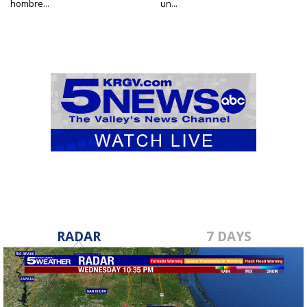
hombre...
un...
RADAR
7 DAYS