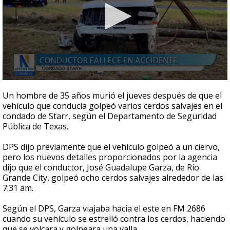
0
seconds
Un hombre de 35 años murió el jueves después de que el
of
vehículo que conducía golpeó varios cerdos salvajes en el
27
condado de Starr, según el Departamento de Seguridad
seconds
Pública de Texas.
DPS dijo previamente que el vehículo golpeó a un ciervo,
pero los nuevos detalles proporcionados por la agencia
dijo que el conductor, José Guadalupe Garza, de Río
Grande City, golpeó ocho cerdos salvajes alrededor de las
7:31 am.
Según el DPS, Garza viajaba hacia el este en FM 2686
cuando su vehículo se estrelló contra los cerdos, haciendo
que se volcara y golpeara una valla.