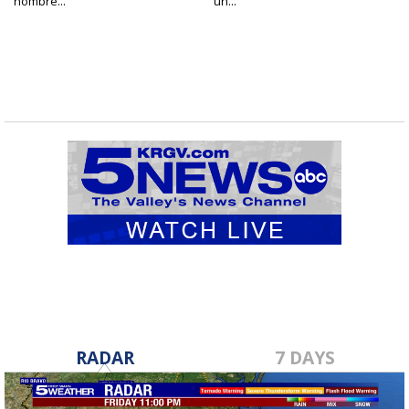
hombre...
un...
RADAR
7 DAYS