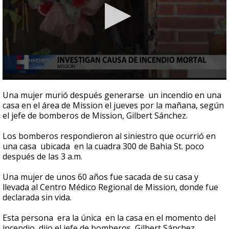
0
seconds
Una mujer murió después generarse un incendio en una
of
casa en el área de Mission el jueves por la mañana, según
2
el jefe de bomberos de Mission, Gilbert Sánchez.
minutes,
47
seconds
Los bomberos respondieron al siniestro que ocurrió en
una casa ubicada en la cuadra 300 de Bahia St. poco
después de las 3 a.m.
Una mujer de unos 60 años fue sacada de su casa y
llevada al Centro Médico Regional de Mission, donde fue
declarada sin vida.
Esta persona era la única en la casa en el momento del
incendio, dijo el jefe de bomberos, Gilbert Sánchez.