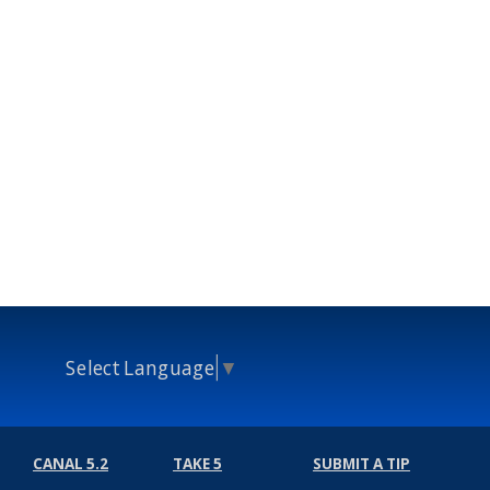
Select Language
▼
CANAL 5.2
TAKE 5
SUBMIT A TIP