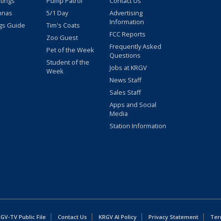
stings
Pump Patrol
Contact Us
nnas
5/1 Day
Advertising
Information
gs Guide
Tim's Coats
FCC Reports
Zoo Guest
Frequently Asked
Pet of the Week
Questions
Student of the
Jobs at KRGV
Week
News Staff
Sales Staff
Apps and Social
Media
Station Information
GV-TV Public File
Contact Us
KRGV AI Policy
Privacy Statement
Ter