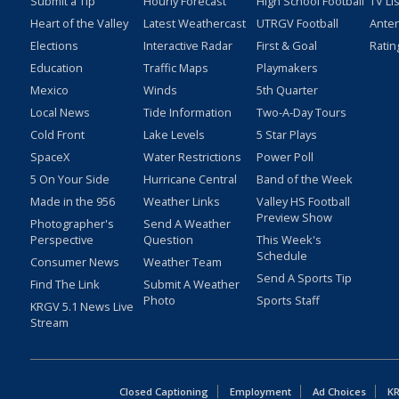
Submit a Tip
Hourly Forecast
High School Football
TV Li
Heart of the Valley
Latest Weathercast
UTRGV Football
Ante
Elections
Interactive Radar
First & Goal
Ratin
Education
Traffic Maps
Playmakers
Mexico
Winds
5th Quarter
Local News
Tide Information
Two-A-Day Tours
Cold Front
Lake Levels
5 Star Plays
SpaceX
Water Restrictions
Power Poll
5 On Your Side
Hurricane Central
Band of the Week
Made in the 956
Weather Links
Valley HS Football
Preview Show
Photographer's
Send A Weather
Perspective
Question
This Week's
Schedule
Consumer News
Weather Team
Send A Sports Tip
Find The Link
Submit A Weather
Photo
Sports Staff
KRGV 5.1 News Live
Stream
Closed Captioning
Employment
Ad Choices
KR