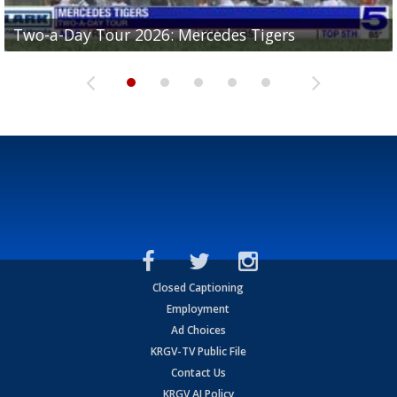
Two-a-Day Tour 2026: Mercedes Tigers
Two-a-Day Tour 2026: Progreso Red Ants
Two-a-Day Tour 2026: Donna Redskins
Two-a-Day Tour 2026: Brownsville Pace Vikings
Two-a-Day Tour 2026: La Joya Coyotes
Closed Captioning
Employment
Ad Choices
KRGV-TV Public File
Contact Us
KRGV AI Policy