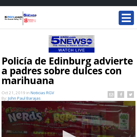
Policía de Edinburg advierte
a padres sobre dulces con
marihuana
Oct 21, 2019
in
Noticias RGV
By:
John Paul Barajas