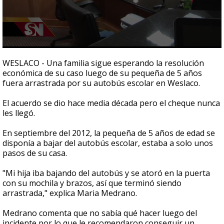
0
seconds
WESLACO - Una familia sigue esperando la resolución
of
económica de su caso luego de su pequeña de 5 años
5
fuera arrastrada por su autobús escolar en Weslaco.
minutes,
41
seconds
El acuerdo se dio hace media década pero el cheque nunca
les llegó.
En septiembre del 2012, la pequeña de 5 años de edad se
disponía a bajar del autobús escolar, estaba a solo unos
pasos de su casa.
"Mi hija iba bajando del autobús y se atoró en la puerta
con su mochila y brazos, así que terminó siendo
arrastrada," explica Maria Medrano.
Medrano comenta que no sabía qué hacer luego del
incidente por lo que le recomendaron conseguir un