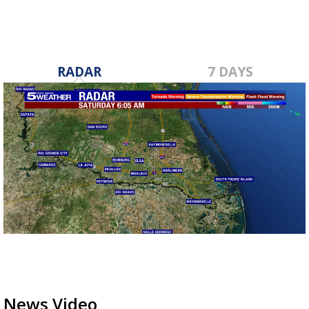
RADAR
7 DAYS
News Video