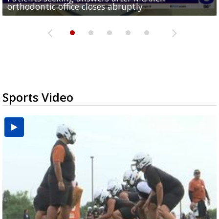
orthodontic office closes abruptly
Rowe...
Pharr...
at annual Technovate conference
Harlingen cancer clinic
Sports Video