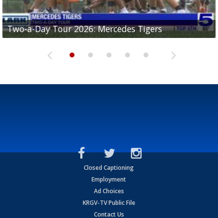
Two-a-Day Tour 2026: Mercedes Tigers
Two-a-Day Tour 2026: Progreso Red Ants
Two-a-Day Tour 2026: Donna Redskins
Two-a-Day Tour 2026: Brownsville Pace Vikings
Two-a-Day Tour 2026: La Joya Coyotes
Closed Captioning
Employment
Ad Choices
KRGV-TV Public File
Contact Us