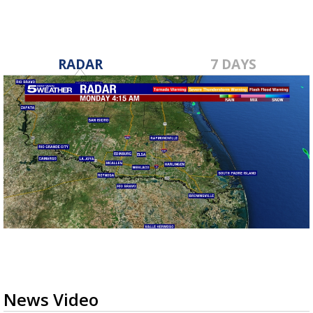
RADAR
7 DAYS
News Video