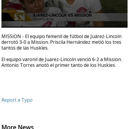
0
seconds
MISSION - El equipo femenil de fútbol de Juárez-Lincoln
of
derrotó 3-0 a Mission. Priscila Hernández metió los tres
1
tantos de las Huskies.
minute,
39
seconds
El equipo varonil de Juarez-Lincoln venció 6-2 a Mission.
Antonio Torres anotó el primer tanto de los Huskies.
Report a Typo
More News