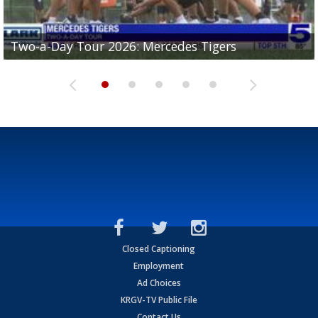
Two-a-Day Tour 2026: Mercedes Tigers
Two-a-Day Tour 2026: Progreso Red Ants
Two-a-Day Tour 2026: Donna Redskins
Two-a-Day Tour 2026: Brownsville Pace Vikings
Two-a-Day Tour 2026: La Joya Coyotes
Closed Captioning
Employment
Ad Choices
KRGV-TV Public File
Contact Us