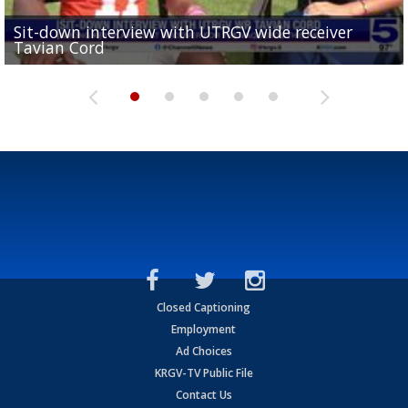
Sit-down interview with UTRGV wide receiver
UTRGV football ranks fourth in SLC preseason poll
Tavian Cord
Two-a-Day Tour 2026: Raymondville Bearkats
Two-a-Day Tour 2026: Port Isabel Tarpons
and receiving votes in...
Two-a-Day Tour 2026: Santa Rosa Warriors
Closed Captioning
Employment
Ad Choices
KRGV-TV Public File
Contact Us