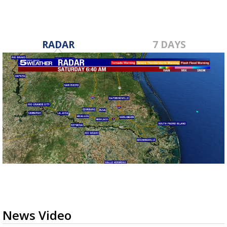
RADAR
7 DAYS
News Video