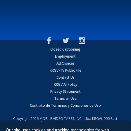
Closed Captioning
Employment
Ad Choices
KRGV-TV Public File
Contact Us
KRGV AI Policy
Privacy Statement
Terms of Use
Contrato de Terminos y Coniciones de Uso
Copyright
2026
MOBILE VIDEO TAPES, INC. (dba KRGV), 900 East
Expressway, Weslaco, TX 78596.
Our site uses cookies and tracking technologies for web
All Rights Reserved. Powered by:
Ruby Shore Software