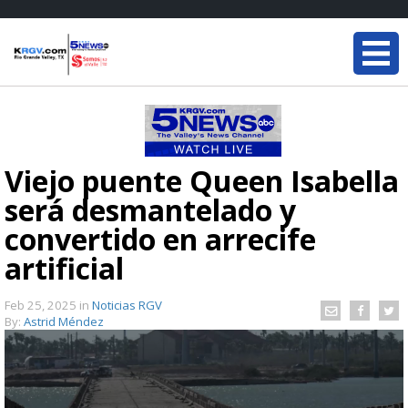
Viejo puente Queen Isabella
será desmantelado y
convertido en arrecife
artificial
Feb 25, 2025
in
Noticias RGV
By:
Astrid Méndez