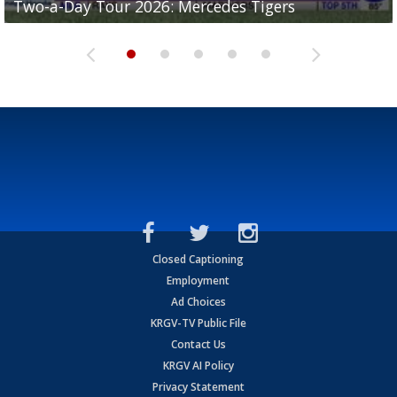
Two-a-Day Tour 2026: Mercedes Tigers
Two-a-Day Tour 2026: Progreso Red Ants
Two-a-Day Tour 2026: Donna Redskins
Two-a-Day Tour 2026: Brownsville Pace Vikings
Two-a-Day Tour 2026: La Joya Coyotes
Closed Captioning
Employment
Ad Choices
KRGV-TV Public File
Contact Us
KRGV AI Policy
Privacy Statement