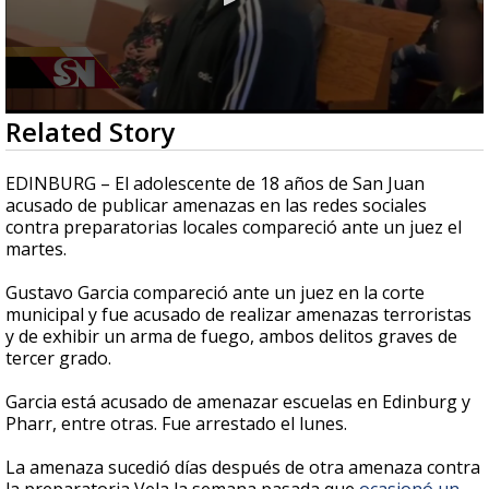
0
Related Story
seconds
of
1
EDINBURG – El adolescente de 18 años de San Juan
minute,
acusado de publicar amenazas en las redes sociales
5
contra preparatorias locales compareció ante un juez el
seconds
martes.
Gustavo Garcia compareció ante un juez en la corte
municipal y fue acusado de realizar amenazas terroristas
y de exhibir un arma de fuego, ambos delitos graves de
tercer grado.
Garcia está acusado de amenazar escuelas en Edinburg y
Pharr, entre otras. Fue arrestado el lunes.
La amenaza sucedió días después de otra amenaza contra