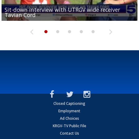
Sit-down interview with UTRGV wide receiver
UTRGV football ranks fourth in SLC preseason poll
Tavian Cord
Two-a-Day Tour 2026: Raymondville Bearkats
Two-a-Day Tour 2026: Port Isabel Tarpons
and receiving votes in...
Two-a-Day Tour 2026: Santa Rosa Warriors
Closed Captioning
Employment
Ad Choices
KRGV-TV Public File
Contact Us