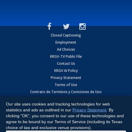
Closed Captioning
Employment
Ad Choices
KRGV-TV Public File
Contact Us
KRGV AI Policy
Privacy Statement
Terms of Use
Contrato de Terminos y Coniciones de Uso
Our site uses cookies and tracking technologies for web
Copyright
2026
MOBILE VIDEO TAPES, INC. (dba KRGV), 900 East
Expressway, Weslaco, TX 78596.
statistics and ads as outlined in our
Privacy Statement
. By
clicking "OK", you consent to our use of these technologies and
All Rights Reserved. Powered by:
Ruby Shore Software
agree to be bound by our Terms of Service (including its Texas
choice of law and exclusive venue provisions).