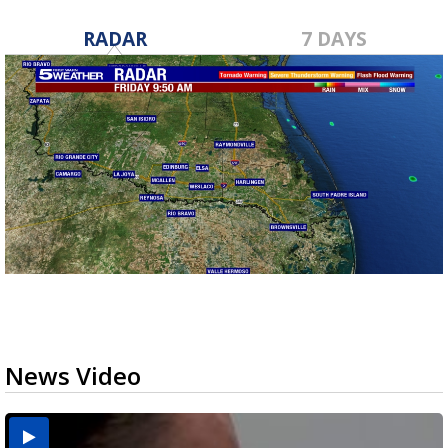
RADAR
7 DAYS
News Video