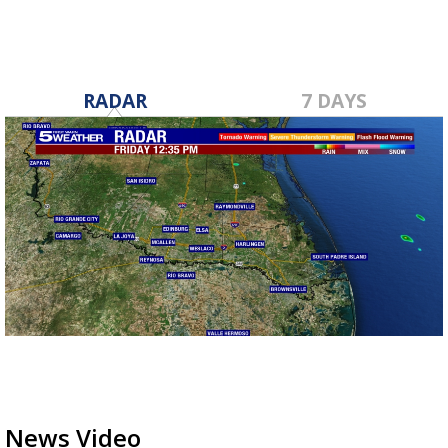
RADAR
7 DAYS
News Video