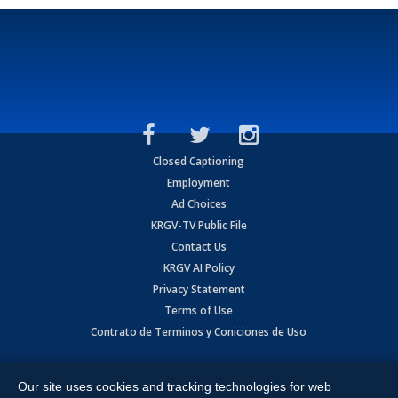
Closed Captioning
Employment
Ad Choices
KRGV-TV Public File
Contact Us
KRGV AI Policy
Privacy Statement
Terms of Use
Contrato de Terminos y Coniciones de Uso
Copyright
2026
MOBILE VIDEO TAPES, INC. (dba KRGV), 900 East
Expressway, Weslaco, TX 78596.
Our site uses cookies and tracking technologies for web