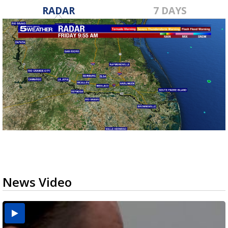
RADAR
7 DAYS
News Video