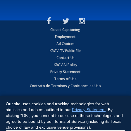
Closed Captioning
Employment
Ad Choices
KRGV-TV Public File
Contact Us
KRGV AI Policy
Privacy Statement
Terms of Use
Contrato de Terminos y Coniciones de Uso
Copyright
2026
MOBILE VIDEO TAPES, INC. (dba KRGV), 900 East
Expressway, Weslaco, TX 78596.
Our site uses cookies and tracking technologies for web
statistics and ads as outlined in our
Privacy Statement
. By
All Rights Reserved. Powered by:
Ruby Shore Software
clicking "OK", you consent to our use of these technologies and
agree to be bound by our Terms of Service (including its Texas
choice of law and exclusive venue provisions).