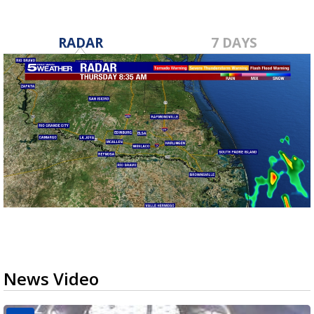
RADAR
7 DAYS
News Video