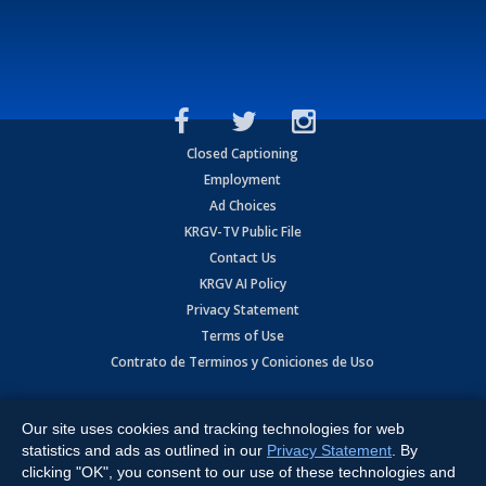
Closed Captioning
Employment
Ad Choices
KRGV-TV Public File
Contact Us
KRGV AI Policy
Privacy Statement
Terms of Use
Contrato de Terminos y Coniciones de Uso
Copyright
2026
MOBILE VIDEO TAPES, INC. (dba KRGV), 900 East
Expressway, Weslaco, TX 78596.
Our site uses cookies and tracking technologies for web
statistics and ads as outlined in our
Privacy Statement
. By
All Rights Reserved. Powered by:
Ruby Shore Software
clicking "OK", you consent to our use of these technologies and