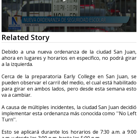
0
Related Story
seconds
of
2
Debido a una nueva ordenanza de la ciudad San Juan,
minutes,
ahora en lugares y horarios en específico, no podrá girar
13
a la izquierda.
seconds
Cerca de la preparatoria Early College en San Juan, se
pueden observar el carril del medio, el cual está habilitado
para girar en ambos lados, pero desde esta semana esto
va a cambiar.
A causa de múltiples incidentes, la ciudad San Juan decidió
implementar esta ordenanza más conocida como ''No Left
Turn''.
Esto se aplicará durante los horarios de 7:30 a.m. a 9:00