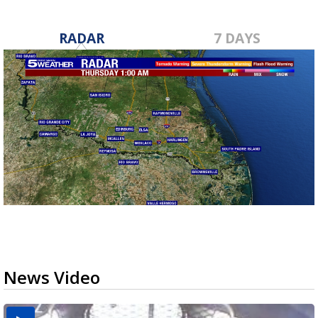
RADAR
7 DAYS
News Video