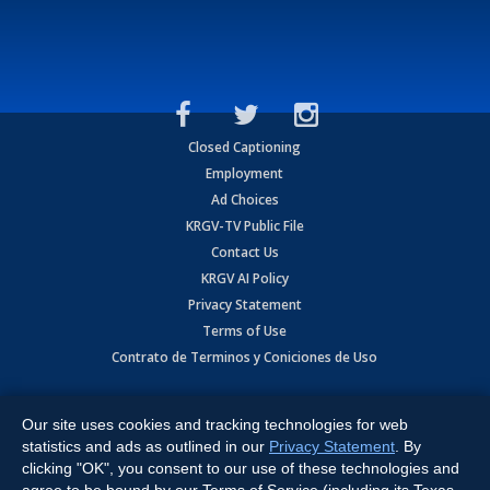
Closed Captioning
Employment
Ad Choices
KRGV-TV Public File
Contact Us
KRGV AI Policy
Privacy Statement
Terms of Use
Contrato de Terminos y Coniciones de Uso
Copyright
2026
MOBILE VIDEO TAPES, INC. (dba KRGV), 900 East
Expressway, Weslaco, TX 78596.
Our site uses cookies and tracking technologies for web
statistics and ads as outlined in our
Privacy Statement
. By
All Rights Reserved. Powered by:
Ruby Shore Software
clicking "OK", you consent to our use of these technologies and