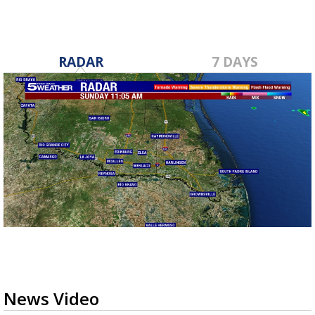
RADAR
7 DAYS
News Video