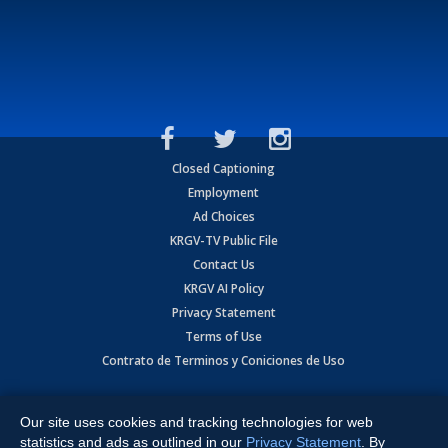
Closed Captioning
Employment
Ad Choices
KRGV-TV Public File
Contact Us
KRGV AI Policy
Privacy Statement
Terms of Use
Contrato de Terminos y Coniciones de Uso
Copyright
2026
MOBILE VIDEO TAPES, INC. (dba KRGV), 900 East
Expressway, Weslaco, TX 78596.
Our site uses cookies and tracking technologies for web
statistics and ads as outlined in our
Privacy Statement
. By
All Rights Reserved. Powered by:
Ruby Shore Software