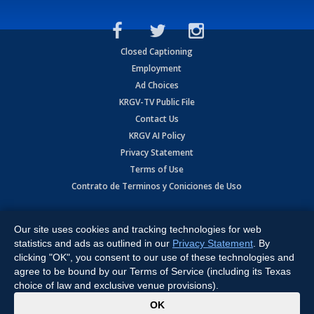
Closed Captioning
Employment
Ad Choices
KRGV-TV Public File
Contact Us
KRGV AI Policy
Privacy Statement
Terms of Use
Contrato de Terminos y Coniciones de Uso
Copyright
2026
MOBILE VIDEO TAPES, INC. (dba KRGV), 900 East
Expressway, Weslaco, TX 78596.
Our site uses cookies and tracking technologies for web
statistics and ads as outlined in our
Privacy Statement
. By
All Rights Reserved. Powered by:
Ruby Shore Software
clicking "OK", you consent to our use of these technologies and
agree to be bound by our Terms of Service (including its Texas
choice of law and exclusive venue provisions).
x
OK