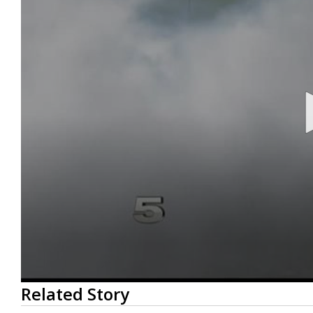
0
Related Story
seconds
of