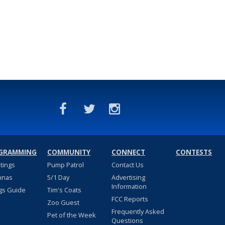
GRAMMING
COMMUNITY
CONNECT
CONTESTS
stings
Pump Patrol
Contact Us
nnas
5/1 Day
Advertising
Information
gs Guide
Tim's Coats
FCC Reports
Zoo Guest
Frequently Asked
Pet of the Week
Questions