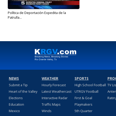
Política de Deportación Expedita de la
Patrulla...
Feb 21, 2017
NEWS
WEATHER
SPORTS
PRO
Submit a Tip
Hourly Forecast
High School Football
TV Li
Heart of the Valley
Latest Weathercast
UTRGV Football
Ante
Elections
Interactive Radar
First & Goal
Ratin
Education
Traffic Maps
Playmakers
Mexico
Winds
5th Quarter