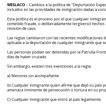
1
WESLACO
– Cambios a la política de "Deportación Exped
minute,
incluidos en las prioridades de inmigración dadas a cono
27
seconds
Volume
90%
Esta política es el proceso por el que cualquier inmigr
cometido fraude, o deliberadamente tergiversó hechos
revisión de caso.
Las reglas cambiaron con las recientes modificaciones de
aplicada a la deportación de cualquier inmigrante que s
Las personas podían ser detenidas por la Patrulla Front
días de haber cruzado.
Sin embargo, existen tres exenciones a la regla:
a) Menores sin acompañante.
b) Cualquier inmigrante quien afirme que dejó su país po
amenaza inminente de persecución o tortura en su prop
C) Cualquier inmigrante que entró al país legalmente.