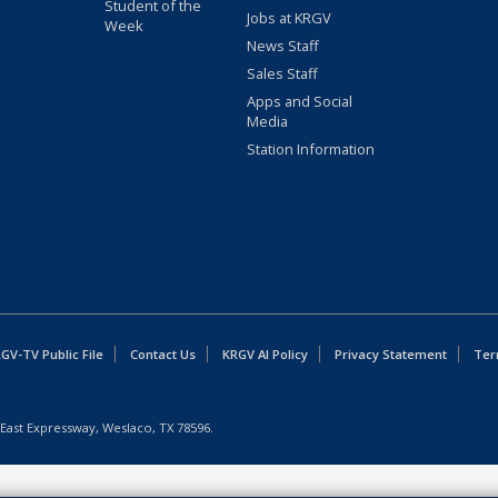
Student of the
Jobs at KRGV
Week
News Staff
Sales Staff
Apps and Social
Media
Station Information
GV-TV Public File
Contact Us
KRGV AI Policy
Privacy Statement
Ter
East Expressway, Weslaco, TX 78596.