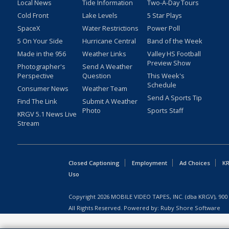
Local News
Tide Information
Two-A-Day Tours
Cold Front
Lake Levels
5 Star Plays
SpaceX
Water Restrictions
Power Poll
5 On Your Side
Hurricane Central
Band of the Week
Made in the 956
Weather Links
Valley HS Football
Preview Show
Photographer's
Send A Weather
Perspective
Question
This Week's
Schedule
Consumer News
Weather Team
Send A Sports Tip
Find The Link
Submit A Weather
Photo
Sports Staff
KRGV 5.1 News Live
Stream
Closed Captioning
Employment
Ad Choices
KR
Uso
Copyright
2026
MOBILE VIDEO TAPES, INC. (dba KRGV), 900 
All Rights Reserved. Powered by:
Ruby Shore Software