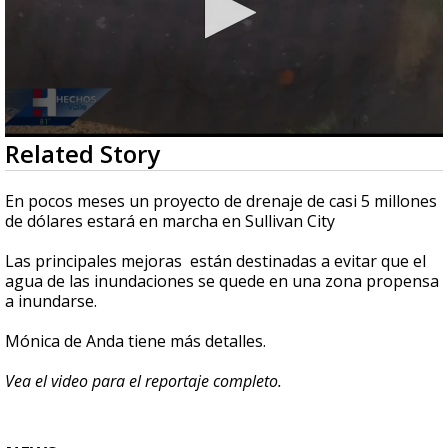
0
Related Story
seconds
of
2
En pocos meses un proyecto de drenaje de casi 5 millones
minutes,
de dólares estará en marcha en Sullivan City
8
seconds
Las principales mejoras están destinadas a evitar que el
agua de las inundaciones se quede en una zona propensa
a inundarse.
Mónica de Anda tiene más detalles.
Vea el video para el reportaje completo.