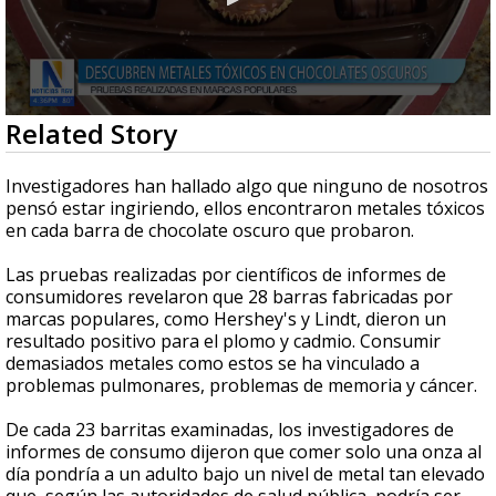
0
Related Story
seconds
of
2
Investigadores han hallado algo que ninguno de nosotros
minutes,
pensó estar ingiriendo, ellos encontraron metales tóxicos
10
en cada barra de chocolate oscuro que probaron.
seconds
Las pruebas realizadas por científicos de informes de
consumidores revelaron que 28 barras fabricadas por
marcas populares, como Hershey's y Lindt, dieron un
resultado positivo para el plomo y cadmio. Consumir
demasiados metales como estos se ha vinculado a
problemas pulmonares, problemas de memoria y cáncer.
De cada 23 barritas examinadas, los investigadores de
informes de consumo dijeron que comer solo una onza al
día pondría a un adulto bajo un nivel de metal tan elevado