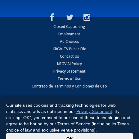
Closed Captioning
Employment
Ad Choices
KRGV-TV Public File
Contact Us
KRGV AI Policy
Privacy Statement
Terms of Use
Contrato de Terminos y Coniciones de Uso
Copyright
2026
MOBILE VIDEO TAPES, INC. (dba KRGV), 900 East
Expressway, Weslaco, TX 78596.
Our site uses cookies and tracking technologies for web
statistics and ads as outlined in our
Privacy Statement
. By
All Rights Reserved. Powered by:
Ruby Shore Software
clicking "OK", you consent to our use of these technologies and
agree to be bound by our Terms of Service (including its Texas
choice of law and exclusive venue provisions).
x
OK