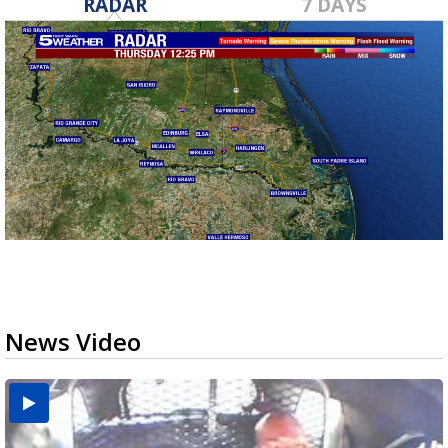
RADAR
7 DAYS
News Video