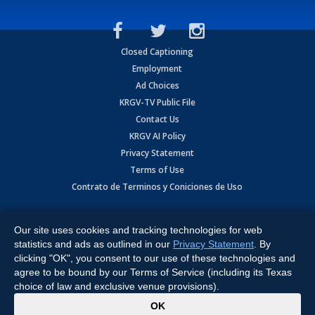
Closed Captioning
Employment
Ad Choices
KRGV-TV Public File
Contact Us
KRGV AI Policy
Privacy Statement
Terms of Use
Contrato de Terminos y Coniciones de Uso
Copyright
2026
MOBILE VIDEO TAPES, INC. (dba KRGV), 900 East
Expressway, Weslaco, TX 78596.
Our site uses cookies and tracking technologies for web
statistics and ads as outlined in our
Privacy Statement
. By
All Rights Reserved. Powered by:
Ruby Shore Software
clicking "OK", you consent to our use of these technologies and
agree to be bound by our Terms of Service (including its Texas
choice of law and exclusive venue provisions).
x
OK