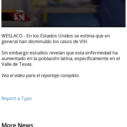
0
seconds
WESLACO - En los Estados Unidos se estima que en
of
general han disminuído los casos de VIH.
3
minutes,
48
Sin embargo estudios revelan que esta enfermedad ha
seconds
aumentado en la población latina, específicamente en el
Valle de Texas.
Vea el video para el reportaje completo.
Report a Typo
More News