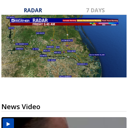
RADAR
7 DAYS
News Video