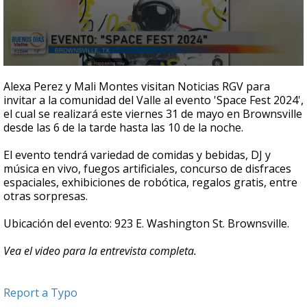
0
seconds
Alexa Perez y Mali Montes visitan Noticias RGV para
of
invitar a la comunidad del Valle al evento 'Space Fest 2024',
4
el cual se realizará este viernes 31 de mayo en Brownsville
minutes,
36
desde las 6 de la tarde hasta las 10 de la noche.
seconds
El evento tendrá variedad de comidas y bebidas, DJ y
música en vivo, fuegos artificiales, concurso de disfraces
espaciales, exhibiciones de robótica, regalos gratis, entre
otras sorpresas.
Ubicación del evento: 923 E. Washington St. Brownsville.
Vea el video para la entrevista completa.
Report a Typo