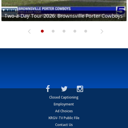
Two-a-Day Tour 2026: Brownsville Porter Cowboys
Two-a-Day Tour 2026: Brownsville Lopez Lobos
Two-a-Day Tour 2026: Mercedes Tigers
Two-a-Day Tour 2026: Progreso Red Ants
Two-a-Day Tour 2026: Donna Redskins
Closed Captioning
Employment
Ad Choices
KRGV-TV Public File
Contact Us