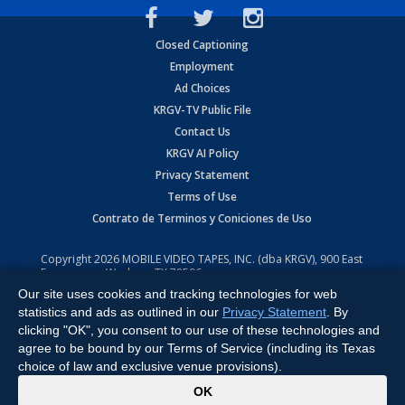
Closed Captioning
Employment
Ad Choices
KRGV-TV Public File
Contact Us
KRGV AI Policy
Privacy Statement
Terms of Use
Contrato de Terminos y Coniciones de Uso
Copyright
2026
MOBILE VIDEO TAPES, INC. (dba KRGV), 900 East
Expressway, Weslaco, TX 78596.
Our site uses cookies and tracking technologies for web
All Rights Reserved. Powered by:
Ruby Shore Software
statistics and ads as outlined in our
Privacy Statement
. By
clicking "OK", you consent to our use of these technologies and
agree to be bound by our Terms of Service (including its Texas
choice of law and exclusive venue provisions).
x
OK