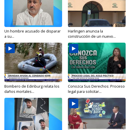
Un hombre acusado de disparar
Harlingen anuncia la
a su...
construcción de un nuevo...
Bombero de Edinburg relata los
Conozca Sus Derechos: Proceso
daños mortales...
legal para solicitar...