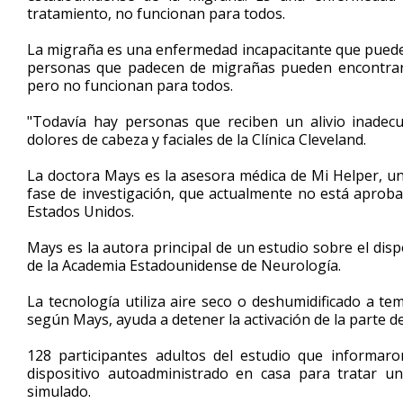
tratamiento, no funcionan para todos.
minutes,
28
seconds
Volume
La migraña es una enfermedad incapacitante que puede 
90%
personas que padecen de migrañas pueden encontrar 
pero no funcionan para todos.
"Todavía hay personas que reciben un alivio inade
dolores de cabeza y faciales de la Clínica Cleveland.
La doctora Mays es la asesora médica de Mi Helper, u
fase de investigación, que actualmente no está aprob
Estados Unidos.
Mays es la autora principal de un estudio sobre el dis
de la Academia Estadounidense de Neurología.
La tecnología utiliza aire seco o deshumidificado a te
según Mays, ayuda a detener la activación de la parte d
128 participantes adultos del estudio que informar
dispositivo autoadministrado en casa para tratar u
simulado.