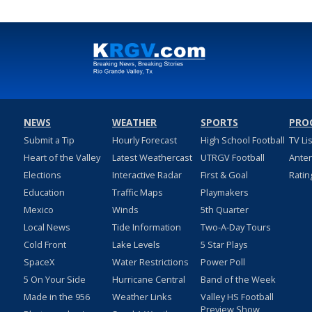
NEWS
WEATHER
SPORTS
PRO
Submit a Tip
Hourly Forecast
High School Football
TV Li
Heart of the Valley
Latest Weathercast
UTRGV Football
Ante
Elections
Interactive Radar
First & Goal
Ratin
Education
Traffic Maps
Playmakers
Mexico
Winds
5th Quarter
Local News
Tide Information
Two-A-Day Tours
Cold Front
Lake Levels
5 Star Plays
SpaceX
Water Restrictions
Power Poll
5 On Your Side
Hurricane Central
Band of the Week
Made in the 956
Weather Links
Valley HS Football
Preview Show