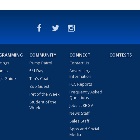
GRAMMING
COMMUNITY
CONNECT
CONTESTS
stings
Pump Patrol
Contact Us
nnas
5/1 Day
Advertising
Information
gs Guide
Tim's Coats
FCC Reports
Zoo Guest
Frequently Asked
Pet of the Week
Questions
Student of the
Jobs at KRGV
Week
News Staff
Sales Staff
Apps and Social
Media