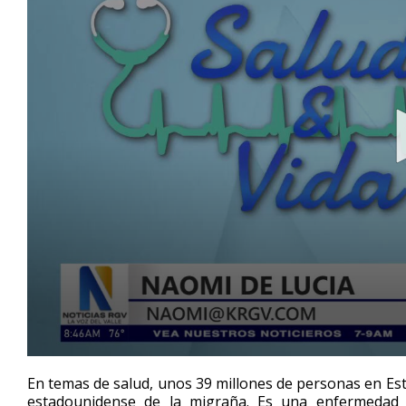
0
seconds
En temas de salud, unos 39 millones de personas en Es
of
estadounidense de la migraña. Es una enfermedad 
2