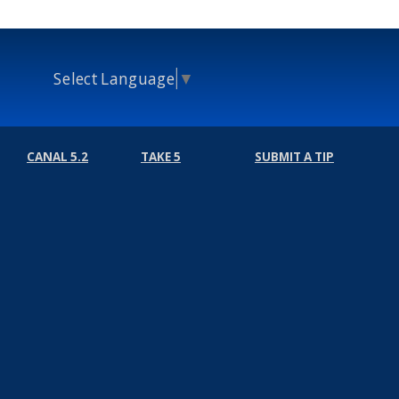
Select Language
▼
CANAL 5.2
TAKE 5
SUBMIT A TIP