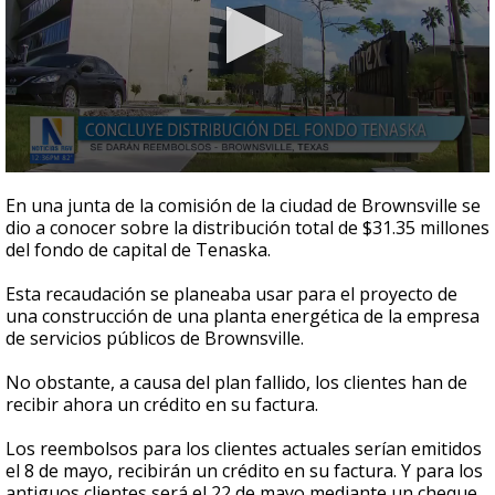
0
seconds
En una junta de la comisión de la ciudad de Brownsville se
of
dio a conocer sobre la distribución total de $31.35 millones
48
del fondo de capital de Tenaska.
seconds
Esta recaudación se planeaba usar para el proyecto de
una construcción de una planta energética de la empresa
de servicios públicos de Brownsville.
No obstante, a causa del plan fallido, los clientes han de
recibir ahora un crédito en su factura.
Los reembolsos para los clientes actuales serían emitidos
el 8 de mayo, recibirán un crédito en su factura. Y para los
antiguos clientes será el 22 de mayo mediante un cheque