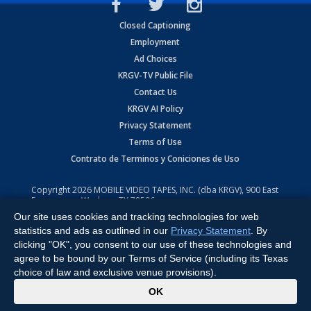
Closed Captioning
Employment
Ad Choices
KRGV-TV Public File
Contact Us
KRGV AI Policy
Privacy Statement
Terms of Use
Contrato de Terminos y Coniciones de Uso
Copyright
2026
MOBILE VIDEO TAPES, INC. (dba KRGV), 900 East
Expressway, Weslaco, TX 78596.
Our site uses cookies and tracking technologies for web
All Rights Reserved. Powered by:
Ruby Shore Software
statistics and ads as outlined in our
Privacy Statement
. By
clicking "OK", you consent to our use of these technologies and
agree to be bound by our Terms of Service (including its Texas
choice of law and exclusive venue provisions).
x
OK