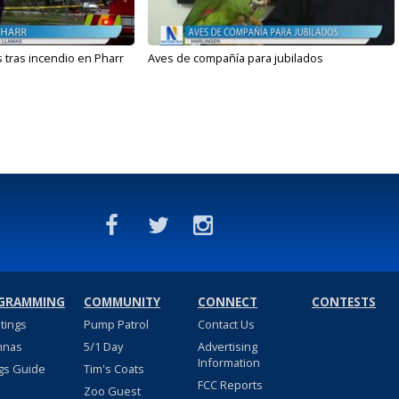
 tras incendio en Pharr
Aves de compañía para jubilados
GRAMMING
COMMUNITY
CONNECT
CONTESTS
stings
Pump Patrol
Contact Us
nnas
5/1 Day
Advertising
Information
gs Guide
Tim's Coats
FCC Reports
Zoo Guest