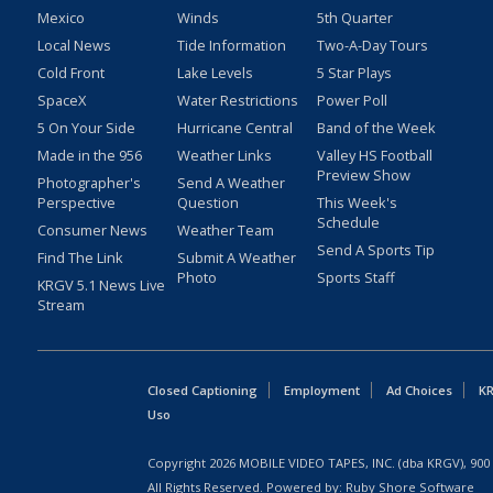
Mexico
Winds
5th Quarter
Local News
Tide Information
Two-A-Day Tours
Cold Front
Lake Levels
5 Star Plays
SpaceX
Water Restrictions
Power Poll
5 On Your Side
Hurricane Central
Band of the Week
Made in the 956
Weather Links
Valley HS Football
Preview Show
Photographer's
Send A Weather
Perspective
Question
This Week's
Schedule
Consumer News
Weather Team
Send A Sports Tip
Find The Link
Submit A Weather
Photo
Sports Staff
KRGV 5.1 News Live
Stream
Closed Captioning
Employment
Ad Choices
KR
Uso
Copyright
2026
MOBILE VIDEO TAPES, INC. (dba KRGV), 900 
All Rights Reserved. Powered by:
Ruby Shore Software