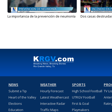
La importancia de la prevención de neumonía
Dos casas destruidas
NEWS
WEATHER
SPORTS
PRO
Submit a Tip
Hourly Forecast
High School Football
TV Li
Heart of the Valley
Latest Weathercast
UTRGV Football
Ante
Elections
Interactive Radar
First & Goal
Ratin
Education
Traffic Maps
Playmakers