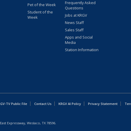
Frequently Asked
Pet of the Week
Questions
Student of the
Jobs at KRGV
Week
News Staff
Sales Staff
Apps and Social
Media
Station Information
GV-TV Public File
Contact Us
KRGV AI Policy
Privacy Statement
Ter
East Expressway, Weslaco, TX 78596.