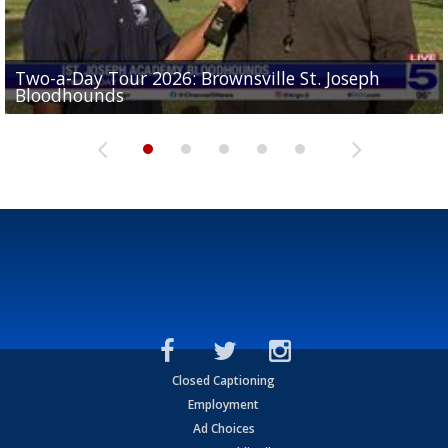
Two-a-Day Tour 2026: Brownsville St. Joseph
Two-a-Day Tour 2026: St. Joseph Academy
Sit-down interview with UTRGV wide receiver
Bloodhounds
Bloodhounds
Two-a-Day Tour 2026: Sharyland Rattlers
Tavian Cord
Two-a-Day Tour 2026: Raymondville Bearkats
Closed Captioning
Employment
Ad Choices