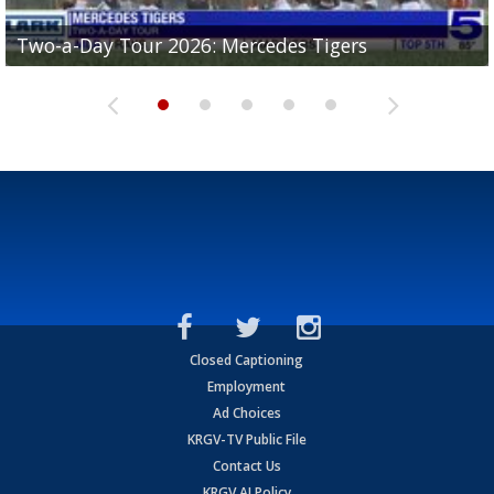
Two-a-Day Tour 2026: Mercedes Tigers
Two-a-Day Tour 2026: Progreso Red Ants
Two-a-Day Tour 2026: Donna Redskins
Two-a-Day Tour 2026: Brownsville Pace Vikings
Two-a-Day Tour 2026: La Joya Coyotes
Closed Captioning
Employment
Ad Choices
KRGV-TV Public File
Contact Us
KRGV AI Policy