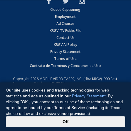
Closed Captioning
Employment
Ad Choices
KRGV-TV Public File
Contact Us
KRGV AI Policy
Privacy Statement
Terms of Use
Contrato de Terminos y Coniciones de Uso
Copyright
2026
MOBILE VIDEO TAPES, INC. (dba KRGV), 900 East
Expressway, Weslaco, TX 78596.
Our site uses cookies and tracking technologies for web
All Rights Reserved. Powered by:
Ruby Shore Software
statistics and ads as outlined in our
Privacy Statement
. By
clicking "OK", you consent to our use of these technologies and
agree to be bound by our Terms of Service (including its Texas
choice of law and exclusive venue provisions).
x
OK