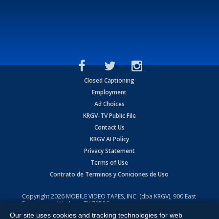
Closed Captioning
Employment
Ad Choices
KRGV-TV Public File
Contact Us
KRGV AI Policy
Privacy Statement
Terms of Use
Contrato de Terminos y Coniciones de Uso
Copyright
2026
MOBILE VIDEO TAPES, INC. (dba KRGV), 900 East
Expressway, Weslaco, TX 78596.
Our site uses cookies and tracking technologies for web
All Rights Reserved. Powered by:
Ruby Shore Software