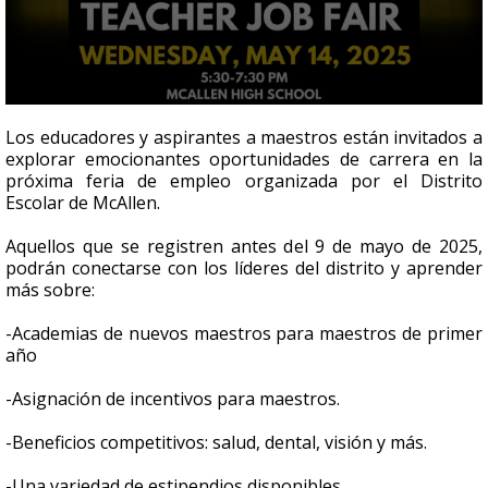
0
seconds
Los educadores y aspirantes a maestros están invitados a
of
explorar emocionantes oportunidades de carrera en la
3
próxima feria de empleo organizada por el Distrito
minutes,
51
Escolar de McAllen.
seconds
Aquellos que se registren antes del 9 de mayo de 2025,
podrán conectarse con los líderes del distrito y aprender
más sobre:
-Academias de nuevos maestros para maestros de primer
año
-Asignación de incentivos para maestros.
-Beneficios competitivos: salud, dental, visión y más.
-Una variedad de estipendios disponibles.