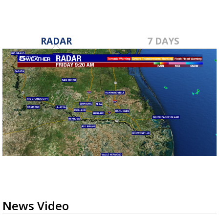
RADAR
7 DAYS
News Video