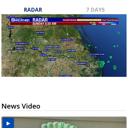
RADAR
7 DAYS
News Video