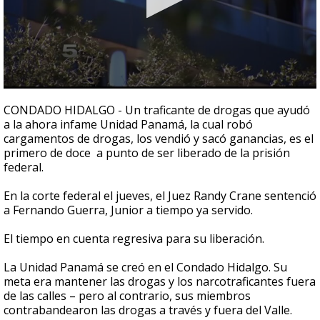
0
seconds
CONDADO HIDALGO - Un traficante de drogas que ayudó
of
a la ahora infame Unidad Panamá, la cual robó
1
cargamentos de drogas, los vendió y sacó ganancias, es el
minute,
59
primero de doce a punto de ser liberado de la prisión
seconds
federal.
En la corte federal el jueves, el Juez Randy Crane sentenció
a Fernando Guerra, Junior a tiempo ya servido.
El tiempo en cuenta regresiva para su liberación.
La Unidad Panamá se creó en el Condado Hidalgo. Su
meta era mantener las drogas y los narcotraficantes fuera
de las calles – pero al contrario, sus miembros
contrabandearon las drogas a través y fuera del Valle.