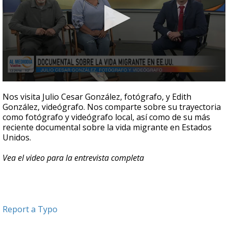
0
seconds
Nos visita Julio Cesar González, fotógrafo, y Edith
of
González, videógrafo. Nos comparte sobre su trayectoria
6
como fotógrafo y videógrafo local, así como de su más
minutes,
15
reciente documental sobre la vida migrante en Estados
seconds
Unidos.
Vea el video para la entrevista completa
Report a Typo