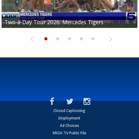
Two-a-Day Tour 2026: Mercedes Tigers
Two-a-Day Tour 2026: Progreso Red Ants
Two-a-Day Tour 2026: Donna Redskins
Two-a-Day Tour 2026: Brownsville Pace Vikings
Two-a-Day Tour 2026: La Joya Coyotes
Closed Captioning
Employment
Ad Choices
KRGV-TV Public File