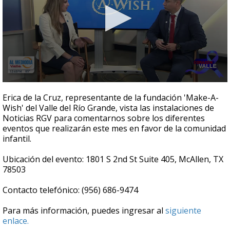
0
seconds
Erica de la Cruz, representante de la fundación 'Make-A-
of
Wish' del Valle del Río Grande, vista las instalaciones de
5
Noticias RGV para comentarnos sobre los diferentes
minutes,
8
eventos que realizarán este mes en favor de la comunidad
seconds
infantil.
Ubicación del evento: 1801 S 2nd St Suite 405, McAllen, TX
78503
Contacto telefónico: (956) 686-9474
Para más información, puedes ingresar al
siguiente
enlace.